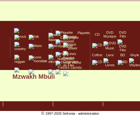
DVD
DVD
Piquette
CD
Musique
Film
Champagne
Immortel
Coffret
Livre
BD
Vinyle
Hallucinex!
Trésors cachés
Mzwakh Mbuli
Culte/Collector
©
1997-2026 Sefronia -
administration