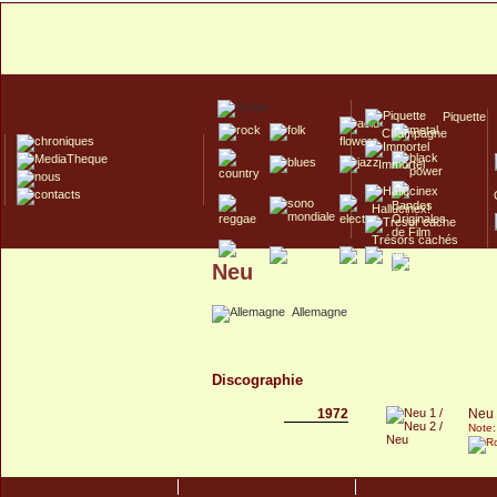
Piquette
Champagne
Immortel
Hallucinex!
Trésors cachés
Neu
Culte/Collector
Allemagne
Discographie
1972
Neu 
Note: