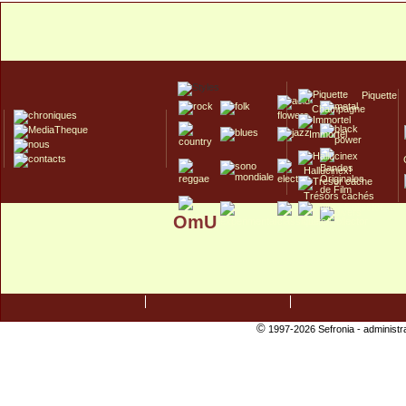
Piquette
Champagne
Immortel
Hallucinex!
Trésors cachés
OmU
Culte/Collector
©
1997-2026 Sefronia -
administr