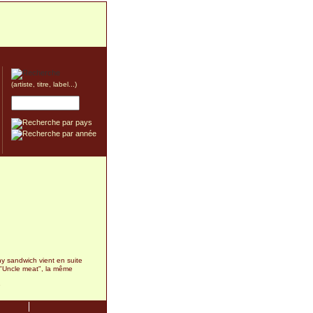
(artiste, titre, label...)
y sandwich vient en suite
 "Uncle meat", la même
9