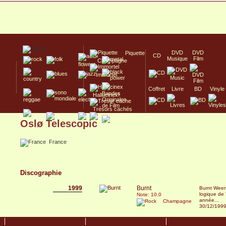
DVD
DVD
Piquette
CD
Musique
Film
Champagne
Immortel
Coffret
Livre
BD
Vinyle
Hallucinex!
Trésors cachés
Oslø Telescopic
Culte/Collector
France
Discographie
1999
Burnt
Burnt Ween
logique de
Note: 10.0
année...
Champagne
30/12/199