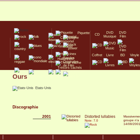
DVD
DVD
Piquette
CD
Musique
Film
Champagne
Immortel
Coffret
Livre
BD
Vinyle
Hallucinex!
Trésors cachés
Ours
Culte/Collector
Etats-Unis
Discographie
2001
Distorted lullabies
Massivemen
groupe n'a 
Note: 7.0
14/08/200