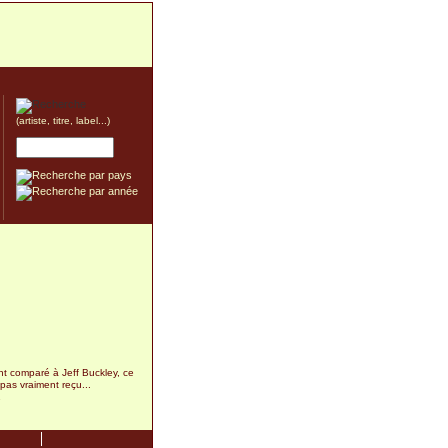
(artiste, titre, label...)
t comparé à Jeff Buckley, ce
pas vraiment reçu...
1