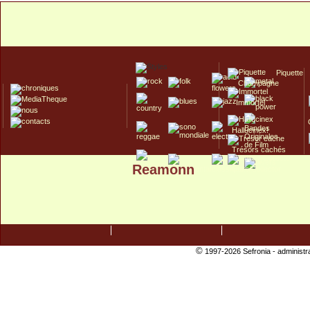
Piquette
Champagne
Immortel
Hallucinex!
Trésors cachés
Reamonn
Culte/Collector
©
1997-2026 Sefronia -
administr