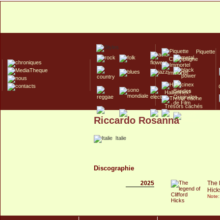
Piquette
Champagne
Immortel
Hallucinex!
Trésors cachés
Riccardo Rosanna
Culte/Collector
Italie
Discographie
2025
The 
Hick
Note: