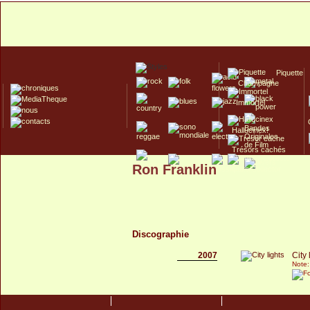
Piquette
Champagne
Immortel
Hallucinex!
Trésors cachés
Ron Franklin
Culte/Collector
Discographie
2007
City 
Note: