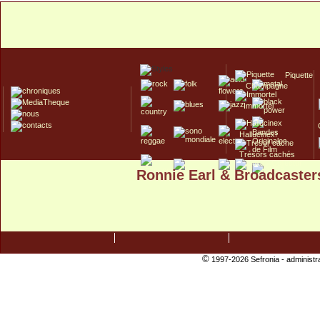
Piquette
Champagne
Immortel
Hallucinex!
Trésors cachés
Ronnie Earl & Broadcaster
Culte/Collector
©
1997-2026 Sefronia -
administr