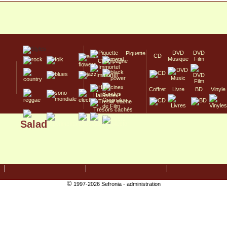
DVD
DVD
Piquette
CD
Musique
Film
Champagne
Immortel
Coffret
Livre
BD
Vinyle
Hallucinex!
Trésors cachés
Salad
Culte/Collector
©
1997-2026 Sefronia -
administration