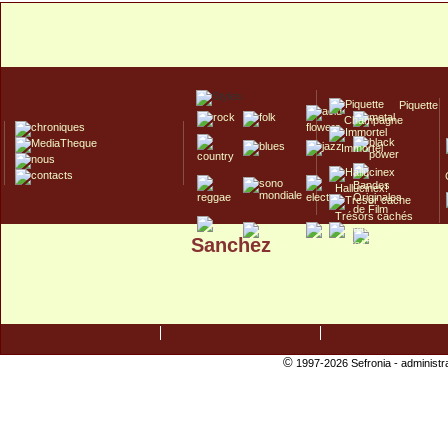
Piquette
Champagne
Immortel
Hallucinex!
Trésors cachés
Sanchez
Culte/Collector
©
1997-2026 Sefronia -
administr