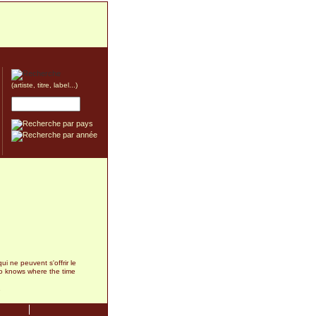
(artiste, titre, label...)
ui ne peuvent s'offrir le
ho knows where the time
1