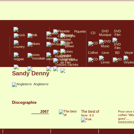
DVD
DVD
Piquette
CD
Musique
Film
Champagne
Immortel
Coffret
Livre
BD
Vinyle
Hallucinex!
Trésors cachés
Sandy Denny
Culte/Collector
Angleterre
Discographie
2067
The best of
Pour ceux q
coffret "W
Note: 9.0
goes",...
03/02/200