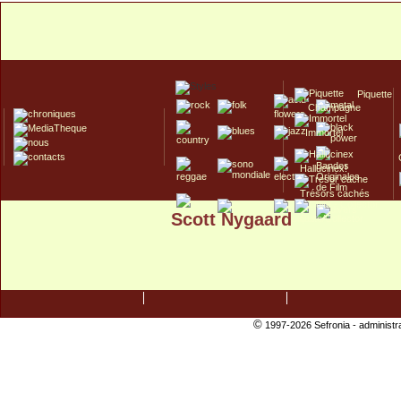
Piquette
Champagne
Immortel
Hallucinex!
Trésors cachés
Scott Nygaard
Culte/Collector
©
1997-2026 Sefronia -
administr