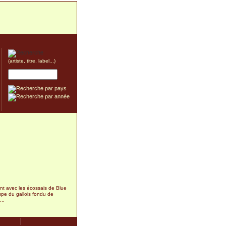
(artiste, titre, label...)
nt avec les écossais de Blue
oupe du gallois fondu de
...
9