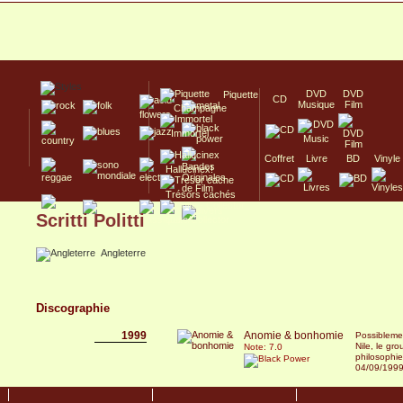
DVD
DVD
Piquette
CD
Musique
Film
Champagne
Immortel
Coffret
Livre
BD
Vinyle
Hallucinex!
Trésors cachés
Scritti Politti
Culte/Collector
Angleterre
Discographie
1999
Anomie & bonhomie
Possibleme
Nile, le gr
Note: 7.0
philosophie
04/09/199