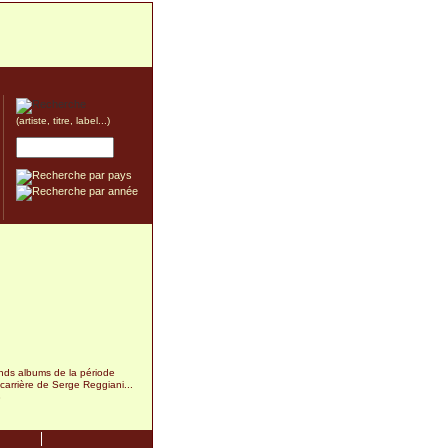
(artiste, titre, label...)
nds albums de la période
carrière de Serge Reggiani...
8