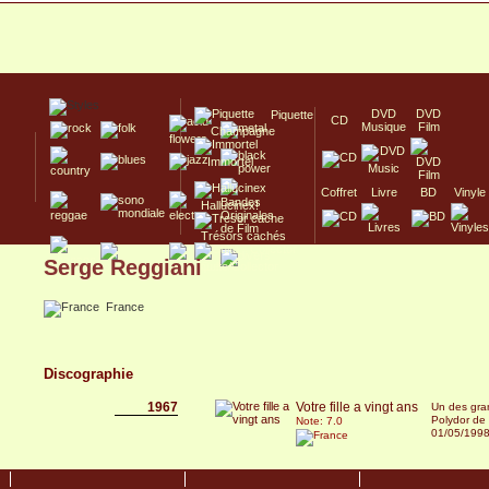
DVD
DVD
Piquette
CD
Musique
Film
Champagne
Immortel
Coffret
Livre
BD
Vinyle
Hallucinex!
Trésors cachés
Serge Reggiani
Culte/Collector
France
Discographie
1967
Votre fille a vingt ans
Un des gra
Polydor de 
Note: 7.0
01/05/199