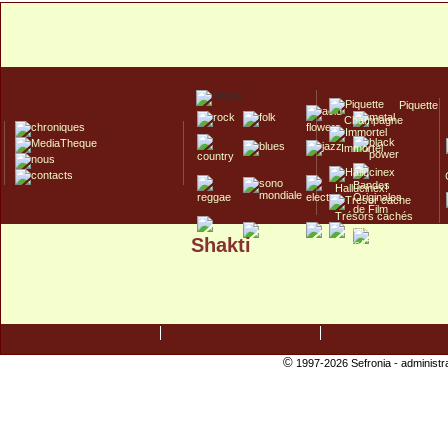
Piquette
Champagne
Immortel
Hallucinex!
Trésors cachés
Shakti
Culte/Collector
©
1997-2026 Sefronia -
administr