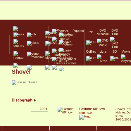
DVD
DVD
Piquette
CD
Musique
Film
Champagne
Immortel
Coffret
Livre
BD
Vinyle
Hallucinex!
Trésors cachés
Shovel
Culte/Collector
Suisse
Discographie
2001
Latitude 60° low
Shovel, c'e
Helmet, Def
Note: 9.0
le mix...
20/05/200