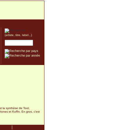
(artiste, titre, label...)
st la synthèse de Tool,
tones et KoRn. En gros, c'est
1