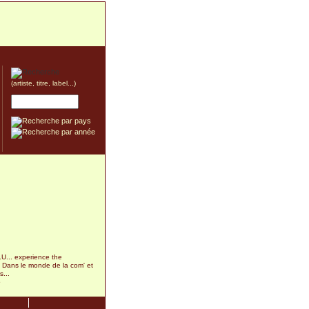
(artiste, titre, label...)
... experience the
. Dans le monde de la com' et
...
5