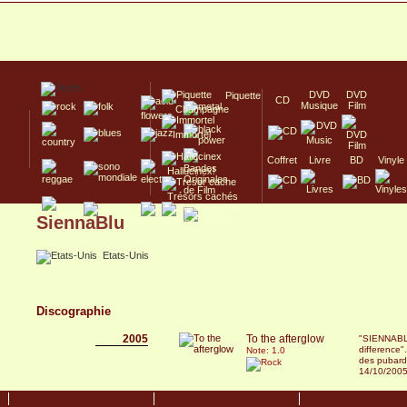
DVD
DVD
Piquette
CD
Musique
Film
Champagne
Immortel
Coffret
Livre
BD
Vinyle
Hallucinex!
Trésors cachés
SiennaBlu
Culte/Collector
Etats-Unis
Discographie
2005
To the afterglow
"SIENNABLU
difference"
Note: 1.0
des pubards
14/10/200