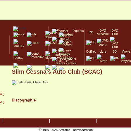
DVD
DVD
Piquette
CD
Musique
Film
Champagne
Immortel
Coffret
Livre
BD
Vinyle
Hallucinex!
Trésors cachés
Slim Cessna's Auto Club (SCAC)
Culte/Collector
Etats-Unis
AC)
Discographie
AC)
©
1997-2026 Sefronia -
administration