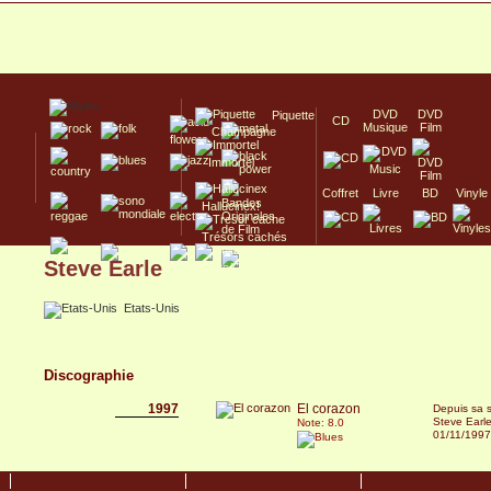
DVD
DVD
Piquette
CD
Musique
Film
Champagne
Immortel
Coffret
Livre
BD
Vinyle
Hallucinex!
Trésors cachés
Steve Earle
Culte/Collector
Etats-Unis
Discographie
1997
El corazon
Depuis sa so
Steve Earle
Note: 8.0
01/11/1997