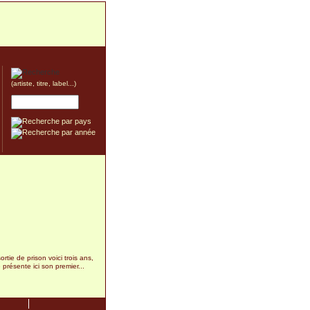
(artiste, titre, label...)
rtie de prison voici trois ans,
 présente ici son premier...