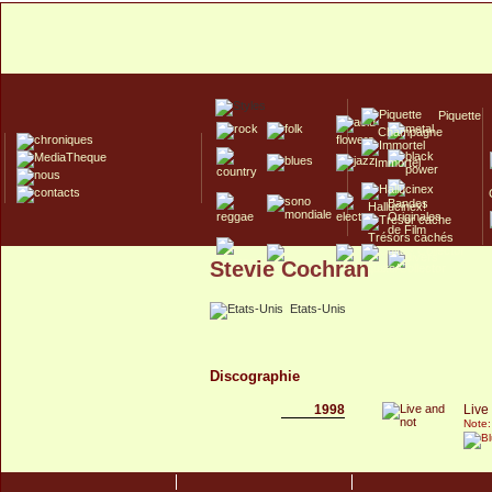
Piquette
Champagne
Immortel
Hallucinex!
Trésors cachés
Stevie Cochran
Culte/Collector
Etats-Unis
Discographie
1998
Live
Note: