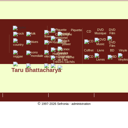
DVD
DVD
Piquette
CD
Musique
Film
Champagne
Immortel
Coffret
Livre
BD
Vinyle
Hallucinex!
Trésors cachés
Taru Bhattacharya
Culte/Collector
©
1997-2026 Sefronia -
administration