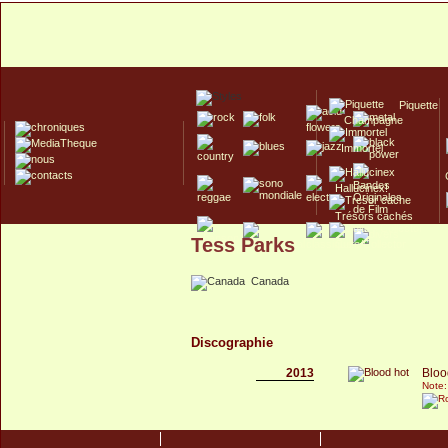
Piquette
Champagne
Immortel
Hallucinex!
Trésors cachés
Tess Parks
Culte/Collector
Canada
Discographie
2013
Bloo
Note: