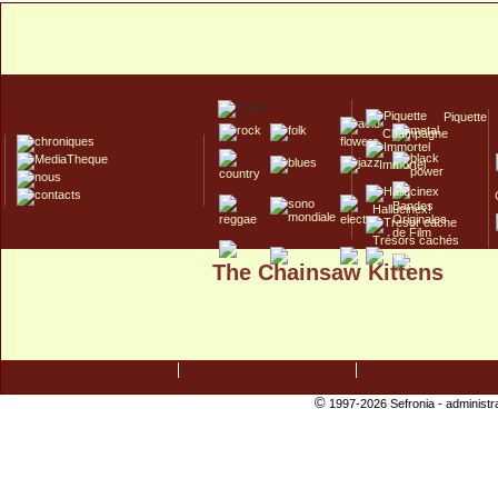
Piquette
Champagne
Immortel
Hallucinex!
Trésors cachés
The Chainsaw Kittens
Culte/Collector
©
1997-2026 Sefronia -
administr