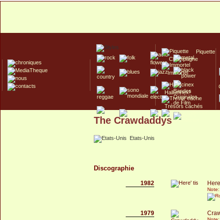
Piquette
Champagne
Immortel
Hallucinex!
Trésors cachés
The Crawdaddys
Culte/Collector
Etats-Unis
Discographie
1982
Here'
Note:
1979
Craw
Note: