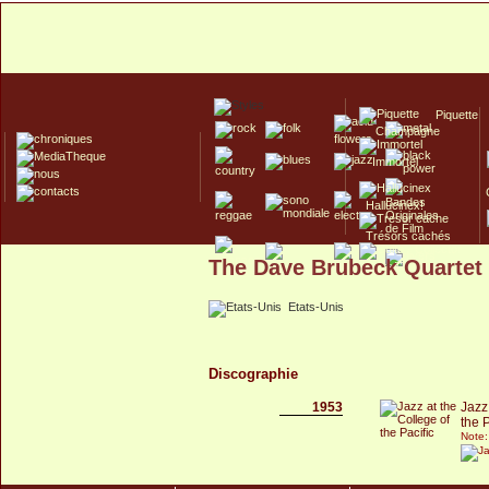
Piquette
Champagne
Immortel
Hallucinex!
Trésors cachés
The Dave Brubeck Quartet
Culte/Collector
Etats-Unis
Discographie
1953
Jazz
the P
Note: