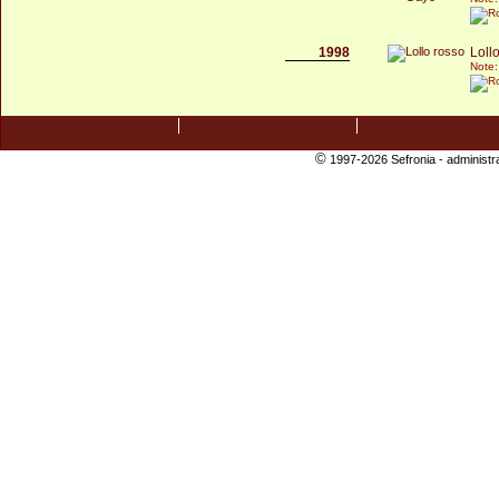
1998
Loll
Note:
©
1997-2026 Sefronia -
administr