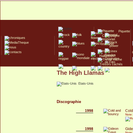
Piquette
Champagne
Immortel
Hallucinex!
Trésors cachés
The High Llamas
Culte/Collector
Etats-Unis
Discographie
1998
Cold
Note:
1998
Gid
Note: