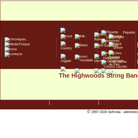
Piquette
Champagne
Immortel
Hallucinex!
Trésors cachés
The Highwoods String Ban
Culte/Collector
©
1997-2026 Sefronia -
administr