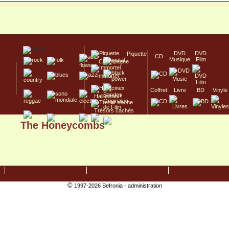
DVD
DVD
Piquette
CD
Musique
Film
Champagne
Immortel
Coffret
Livre
BD
Vinyle
Hallucinex!
Trésors cachés
The Honeycombs
Culte/Collector
©
1997-2026 Sefronia -
administration