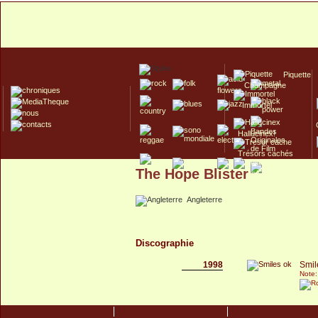
Piquette
Champagne
Immortel
Hallucinex!
Trésors cachés
The Hope Blister
Culte/Collector
Angleterre
Discographie
1998
Smil
Note: