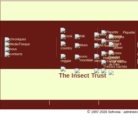
Piquette
Champagne
Immortel
Hallucinex!
Trésors cachés
The Insect Trust
Culte/Collector
©
1997-2026 Sefronia -
administr