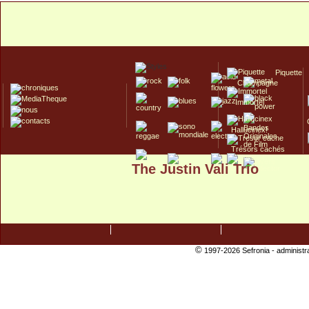
Piquette
Champagne
Immortel
Hallucinex!
Trésors cachés
The Justin Vali Trio
Culte/Collector
©
1997-2026 Sefronia -
administr