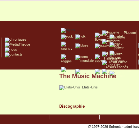
Piquette
Champagne
Immortel
Hallucinex!
Trésors cachés
The Music Machine
Culte/Collector
Etats-Unis
Discographie
©
1997-2026 Sefronia -
administr