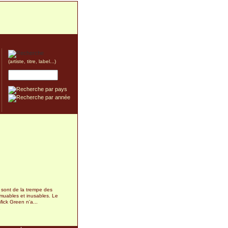
(artiste, titre, label...)
 sont de la trempe des
muables et inusables. Le
ick Green n'a...
1