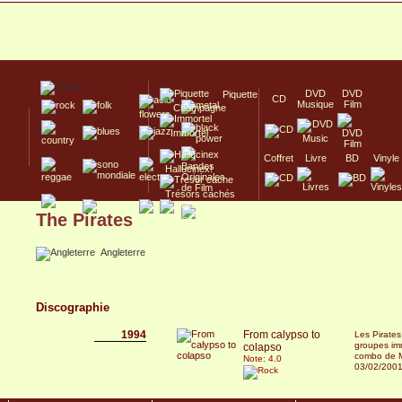
DVD
DVD
Piquette
CD
Musique
Film
Champagne
Immortel
Coffret
Livre
BD
Vinyle
Hallucinex!
Trésors cachés
The Pirates
Culte/Collector
Angleterre
Discographie
1994
From calypso to
Les Pirates
groupes im
colapso
combo de M
Note: 4.0
03/02/200