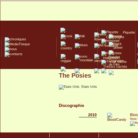
Piquette
Champagne
Immortel
Hallucinex!
Trésors cachés
The Posies
Culte/Collector
Etats-Unis
Discographie
2010
Bloo
Note: