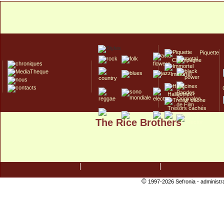
Piquette
Champagne
Immortel
Hallucinex!
Trésors cachés
The Rice Brothers
Culte/Collector
©
1997-2026 Sefronia -
administr