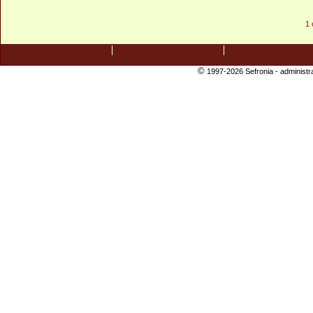
1 
©
1997-2026 Sefronia -
administr