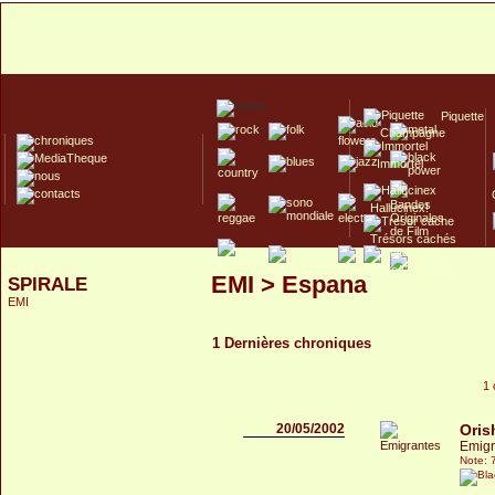
Piquette
Champagne
Immortel
Hallucinex!
Trésors cachés
Culte/Collector
EMI > Espana
SPIRALE
EMI
1 Dernières chroniques
1 
20/05/2002
Oris
Emigr
Note: 