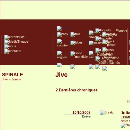
Piquette
Champagne
Immortel
Hallucinex!
Trésors cachés
Culte/Collector
Jive
SPIRALE
Jive > Zomba
2 Dernières chroniques
2 
10/10/2008
Juli
Brève
Ersat
Note: 