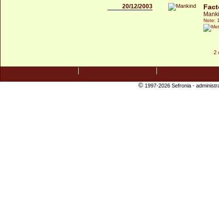
20/12/2003
Fact
Mank
Note: 
2 
©
1997-2026 Sefronia -
administr