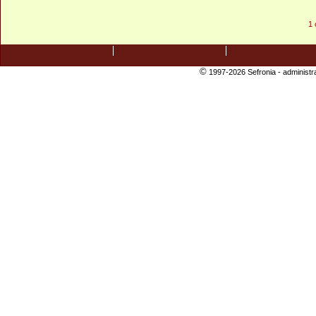
1 
©
1997-2026 Sefronia -
administr