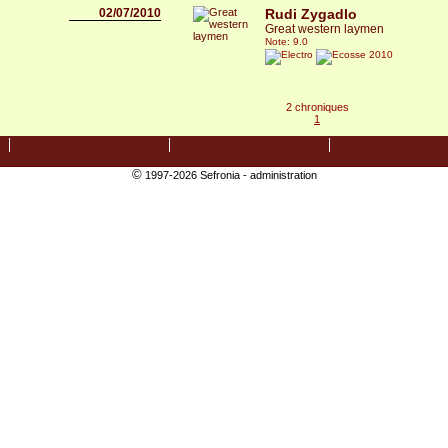
02/07/2010
Rudi Zygadlo
Great western laymen
Note: 9.0
2010
2 chroniques
1
©
1997-2026 Sefronia -
administration