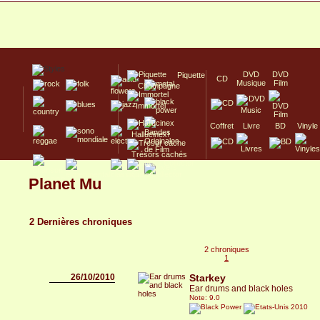
DVD
DVD
Piquette
CD
Musique
Film
Champagne
Immortel
Coffret
Livre
BD
Vinyle
Hallucinex!
Trésors cachés
Culte/Collector
Planet Mu
2 Dernières chroniques
2 chroniques
1
26/10/2010
Starkey
Ear drums and black holes
Note: 9.0
2010