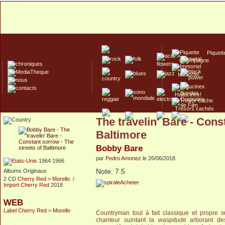
Piquett
Champagne
Immortel
Hallucinex!
Trésors cachés
The travelin' Bare - Cons
Culte/Collector
Baltimore
Bobby Bare
par
Pedro Amonez
le 26/06/2018
1964 1966
Note: 7.5
Albums Originaux
2 CD
Cherry Red > Morello
/
Acheter
Import Cherry Red
2018
WEB
Label Cherry Red > Morello
Countryman tout à fait classique et propre s
chanteur suintant la
waspitude
arborant des