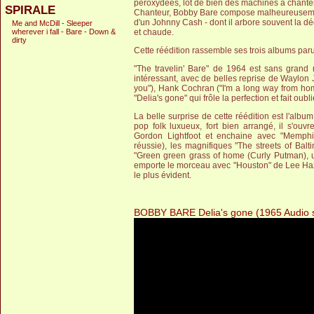
peroxydées, lot de bien des machines à chanter
SPIRALE
Chanteur, Bobby Bare compose malheureusement 
d'un Johnny Cash - dont il arbore souvent la dé
Me and McDill - Sleeper
wherever i fall - Bare - Down &
et chaude.
dirty
Cette réédition rassemble ses trois albums par
"The travelin' Bare" de 1964 est sans grand r
intéressant, avec de belles reprise de Waylon J
you"), Hank Cochran ("I'm a long way from home"
"Delia's gone" qui frôle la perfection et fait oubl
La belle surprise de cette réédition est l'albu
pop folk luxueux, fort bien arrangé, il s'ouvr
Gordon Lightfoot et enchaine avec "Memphi
réussie), les magnifiques "The streets of Bal
"Green green grass of home (Curly Putman),
emporte le morceau avec "Houston" de Lee Hazl
le plus évident.
BOBBY BARE Delia's gone (1965 Audio 