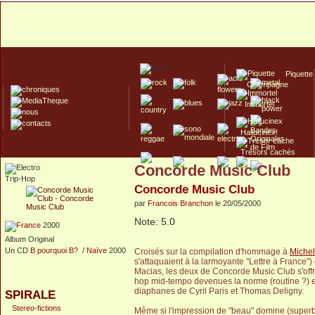
Piquette
Champagne
Immortel
Hallucinex!
Trésors cachés
Concorde Music Club
Culte/Collector
Trip-Hop
Concorde Music Club
par
Francois Branchon
le 20/05/2000
Note: 5.0
2000
Album Original
Un CD
B pourquoi B?
/
Naïve
2000
Croisés sur la compilation d'hommage à
Michel
s'attaquaient à la larmoyante "Lettre à France")
Macias, les deux de Concorde Music Club s'offre
hop mid-tempo devenues la norme (routine ?) e
diaphanes de Cyril Paris et Thomas Deligny.
SPIRALE
Stereo-fictions
Même si l'impression de "beau" domine (superbe 