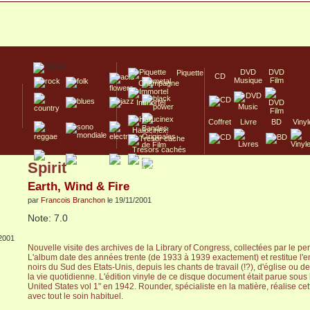
DVD
DVD
Piquette
CD
Musique
Film
Champagne
Immortel
Coffret
Livre
BD
Vinyl
Hallucinex!
Trésors cachés
Spirit
Culte/Collector
Earth, Wind & Fire
par
Francois Branchon
le 19/11/2001
Note: 7.0
2001
Nouvelle visite des archives de la Library of Congress, collectées par le pe
L'album date des années trente (de 1933 à 1939 exactement) et restitue l
noirs du Sud des Etats-Unis, depuis les chants de travail (!?), d'église ou de
la vie quotidienne. L'édition vinyle de ce disque document était parue sous le
United States vol 1" en 1942. Rounder, spécialiste en la matière, réalise ce
avec tout le soin habituel.