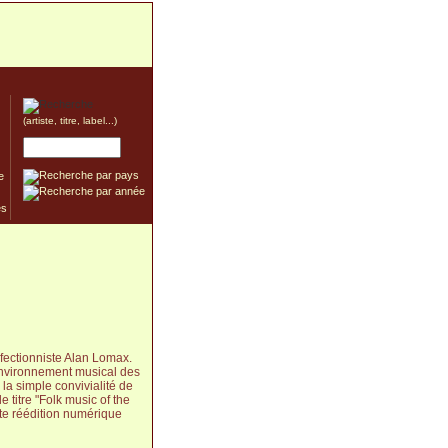
(artiste, titre, label...)
e
rfectionniste Alan Lomax.
'environnement musical des
 la simple convivialité de
 titre "Folk music of the
tte réédition numérique