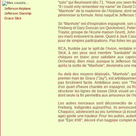
"solo" qui fleurissent dès 71, "Have you seen the
"If i could only remember my name" de David Cro
Jefferson Airplane
"Manhole" de la madonne de l'Airplane, dont ses 
Jefferson Starship
pérenniser la formule. Ainsi naquit le Jefferson
Grace Slick
Sii "Manhole" est d'inspiration espagnole, son
Freiberg et Gary Duncan (ex Quicksilver), Peter
Traylor, groupe de l'écurie maison Grunt), John 
(ex-mari) entourent la dame. Quant à Jack Casad
pour de simples participations. Pas folles les g
RCA, frustrée par le split de l'Avion, rentable
Slick, à ses yeux seul membre "bankable" de l
chèques en blanc pour satisfaire aux capr
Orchestra). Bien misé, puisque le Jefferson S
après la sortie de "Manhole", deviendra une mac
Au delà des moyens déployés, "Manhole", qui 
premier mari de Grace ("Jay"), est artistiquemen
pas forcément facile. Ambitieux avec son "T
d'un quart d'heure chantée en espagnol, où Ron
structurer les lignes de basse (Slick vouait un
dont seule la fin permettra aux amoureux de l'Air
Les autres morceaux sont déconnectés de 
Freiberg. Indigestes aujourd'hui, ils annoncen
Chaquico, adolescent au jeu lumineux (à écoute
age) garde une hauteur. Pour les autres, autant
que "Epic #38", décoré d'un bagpipe complet de