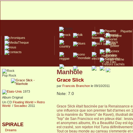
Piquette
Champagne
Immortel
Hallucinex!
Trésors cachés
Manhole
Culte/Collector
Pop Rock
Grace Slick
par
Francois Branchon
le 09/10/2011
1973
Note: 7.0
Album Original
Un CD
Floating World > Retro
World
/
Socadisc
2011
Grace Slick était fascinée par la Renaissance e
une influence que son premier fait d'armes en 1
(à la manière du "Bolero" de Ravel), illustrait 
"hip" de San Francisco est en piteux état : less
et anonymes albums, It's a Beautiful Day est éga
SPIRALE
est crashé, son rejeton Hot Tuna définitivement
Dreams
Tout ce beau monde au carreau s'emmerde et r