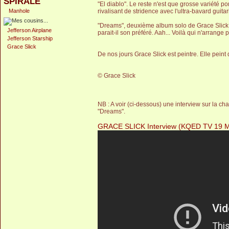
SPIRALE
"El diablo". Le reste n'est que grosse variété 
Manhole
rivalisant de stridence avec l'ultra-bavard guit
"Dreams", deuxième album solo de Grace Slick e
Jefferson Airplane
parait-il son préféré. Aah... Voilà qui n'arrange
Jefferson Starship
Grace Slick
De nos jours Grace Slick est peintre. Elle peint
© Grace Slick
NB : A voir (ci-dessous) une interview sur la 
"Dreams".
GRACE SLICK Interview (KQED TV 19 M