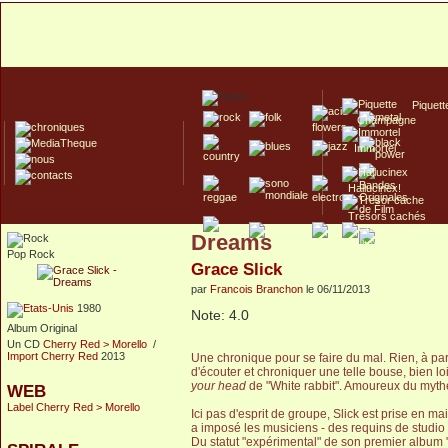
Piquett
Champagne
Immortel
Hallucinex!
Trésors cachés
Dreams
Culte/Collector
Pop Rock
Grace Slick
par
Francois Branchon
le 06/11/2013
1980
Note: 4.0
Album Original
Un CD
Cherry Red > Morello
/
Import Cherry Red
2013
Une chronique pour se faire du mal. Rien, à pa
d'écouter et chroniquer une telle bouse, bien loi
your head
de "White rabbit". Amoureux du mythe
WEB
Label Cherry Red > Morello
Ici pas d'esprit de groupe, Slick est prise en m
a imposé les musiciens - des requins de studio
Du statut "expérimental" de son premier album 