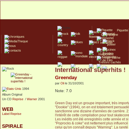
Piquette
Champagne
Immortel
Hallucinex!
Trésors cachés
International superhits !
Culte/Collector
Greenday
par
Oli
le 31/10/2001
1994
Note: 7.0
Album Original
Un CD
Reprise
/
Warner
2001
Green Day est un groupe important, très importa
"Dookie" (1994), on en est totalement persuadé à
WEB
sanctionne une dizaine d'années de carrière. 21 t
Label Reprise
l'intérêt de cette compilation pour tout skatecore
Les inédits ont été enregistrés cette année et 
"Poprocks & coke" est nettement plus influencé 
SPIRALE
celui qu'on connaît depuis "Warning". La rareté c