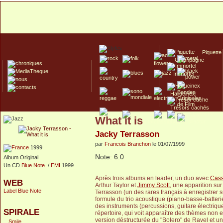
Piquette
Champagne
Immortel
Hallucinex!
Trésors cachés
What it is
Culte/Collector
Jacky Terrasson
par
Francois Branchon
le 01/07/1999
1999
Note: 6.0
Album Original
Un CD
Blue Note
/
EMI
1999
Après trois albums en leader, un duo avec
Cass
WEB
Arthur Taylor et
Jimmy Scott
, une apparition sur
Label Blue Note
Terrasson (un des rares français à enregistrer 
formule du trio acoustique (piano-basse-batteri
des instruments (percussions, guitare électriqu
SPIRALE
répertoire, qui voit apparaître des thèmes non 
version déstructurée du "Bolero" de Ravel et u
Smile