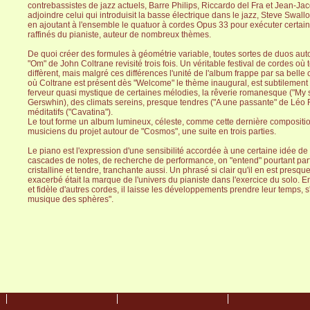
contrebassistes de jazz actuels, Barre Philips, Riccardo del Fra et Jean-Ja
adjoindre celui qui introduisit la basse électrique dans le jazz, Steve Swallow
en ajoutant à l'ensemble le quatuor à cordes Opus 33 pour exécuter certa
raffinés du pianiste, auteur de nombreux thèmes.
De quoi créer des formules à géométrie variable, toutes sortes de duos a
"Om" de John Coltrane revisité trois fois. Un véritable festival de cordes o
diffèrent, mais malgré ces différences l'unité de l'album frappe par sa belle
où Coltrane est présent dès "Welcome" le thème inaugural, est subtilement co
ferveur quasi mystique de certaines mélodies, la rêverie romanesque ("My s
Gerswhin), des climats sereins, presque tendres ("A une passante" de Léo F
méditatifs ("Cavatina").
Le tout forme un album lumineux, céleste, comme cette dernière compositio
musiciens du projet autour de "Cosmos", une suite en trois parties.
Le piano est l'expression d'une sensibilité accordée à une certaine idée de 
cascades de notes, de recherche de performance, on "entend" pourtant par
cristalline et tendre, tranchante aussi. Un phrasé si clair qu'il en est presq
exacerbé était la marque de l'univers du pianiste dans l'exercice du solo
et fidèle d'autres cordes, il laisse les développements prendre leur temps, 
musique des sphères".