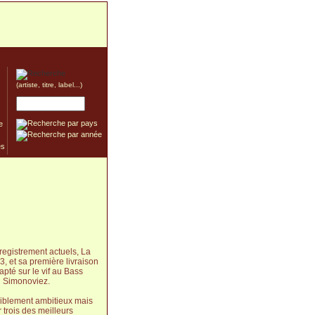
(artiste, titre, label...)
e
egistrement actuels, La
3, et sa première livraison
pté sur le vif au Bass
n Simonoviez.
rriblement ambitieux mais
r trois des meilleurs