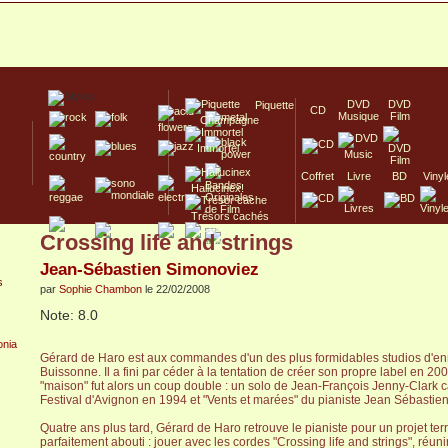
DVD
DVD
Piquette
CD
Musique
Film
Champagne
Immortel
Coffret
Livre
BD
Vinyl
Hallucinex!
Trésors cachés
Crossing life and strings
Culte/Collector
Jean-Sébastien Simonoviez
par
Sophie Chambon
le 22/02/2008
Note: 8.0
nia
Gérard de Haro est aux commandes d'un des plus formidables studios d'enr
Buissonne. Il a fini par céder à la tentation de créer son propre label en 200
"maison" fut alors un coup double : un solo de Jean-François Jenny-Clark ca
Festival d'Avignon en 1994 et "Vents et marées" du pianiste Jean Sébastie
Quatre ans plus tard, Gérard de Haro retrouve le pianiste pour un projet te
parfaitement abouti : jouer avec les cordes "Crossing life and strings", réuni