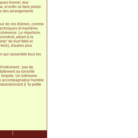
cques Avenel, leur
, et enfin se faire plaisir
ins des arrangements
utour de ces thèmes, comme
ù techniques et manières
 cohérence. Le répertoire,
nstruit, alliant à la
hip" de Kurt Weil et
erré), d'autres plus
n qui rassemble tous les
l'instrument : pas de
faitement sa sonorité
ue limpide. Un intimisme
. En accompagnateur humble
s'abandonnant à "la petite