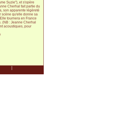
ame Suzie"), et s'opère
nne Cherhal fait partie du
a, son apparente légèreté
r scène qu'elle donne sa
 Elle tournera en France
s. (NB : Jeanne Cherhal
nt acoustiques, pour
m