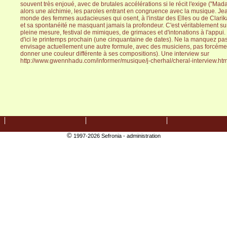
souvent très enjoué, avec de brutales accélérations si le récit l'exige ("Mad
alors une alchimie, les paroles entrant en congruence avec la musique. Jea
monde des femmes audacieuses qui osent, à l'instar des Elles ou de Clarik
et sa spontanéité ne masquant jamais la profondeur. C'est véritablement su
pleine mesure, festival de mimiques, de grimaces et d'intonations à l'appui.
d'ici le printemps prochain (une cinquantaine de dates). Ne la manquez pa
envisage actuellement une autre formule, avec des musiciens, pas forcéme
donner une couleur différente à ses compositions). Une interview sur
http://www.gwennhadu.com/informer/musique/j-cherhal/cheral-interview.ht
©
1997-2026 Sefronia -
administration