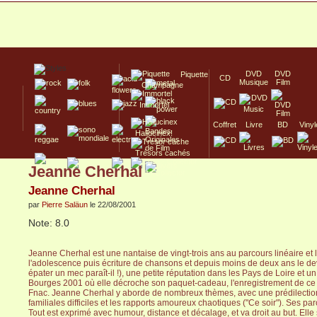
DVD
DVD
Piquette
CD
Musique
Film
Champagne
Immortel
Coffret
Livre
BD
Vinyl
Hallucinex!
Trésors cachés
Jeanne Cherhal
Culte/Collector
Jeanne Cherhal
par
Pierre Saläun
le 22/08/2001
Note: 8.0
Jeanne Cherhal est une nantaise de vingt-trois ans au parcours linéaire et 
l'adolescence puis écriture de chansons et depuis moins de deux ans le de
épater un mec paraît-il !), une petite réputation dans les Pays de Loire et
Bourges 2001 où elle décroche son paquet-cadeau, l'enregistrement de ce Cd
Fnac. Jeanne Cherhal y aborde de nombreux thèmes, avec une prédilection 
familiales difficiles et les rapports amoureux chaotiques ("Ce soir"). Ses pa
Tout est exprimé avec humour, distance et décalage, et va droit au but. El