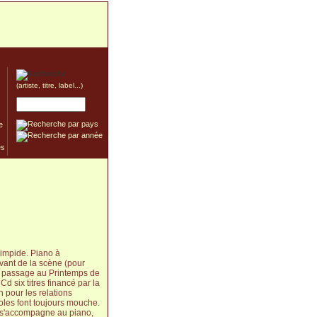
(artiste, titre, label...)
e
limpide. Piano à
vant de la scène (pour
 un passage au Printemps de
 six titres financé par la
pour les relations
roles font toujours mouche.
le s'accompagne au piano,