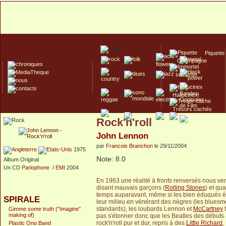
Piquette
Champagne
Immortel
Hallucinex!
Trésors cachés
Rock'n'roll
Culte/Collector
John Lennon
par
Francois Branchon
le 29/11/2004
1975
Note: 8.0
Album Original
Un CD
Parlophone
/
EMI
2004
En 1963 une réalité à fronts renversés nous vend
disant mauvais garçons (
Rolling Stones
) et qu
temps auparavant, même si les bien éduqués é
SPIRALE
leur milieu en vénérant des nègres (les bluesme
standards), les loubards Lennon et
McCartney
t
Gimme some truth ("Imagine"
making of)
pas s'étonner donc que les Beatles des débuts a
rock'n'roll pur et dur, repris à des
Little Richard
,
Plastic Ono Band