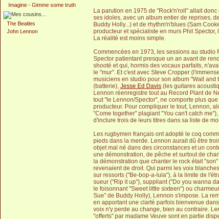
Imagine - Gimme some truth
La parution en 1975 de "Rock'n'roll" allait don
ses idoles, avec un album entier de reprises, d
The Beatles
Buddy Holly...) et de rhythm'n'blues (Sam Cooke
producteur et spécialiste en murs Phil Spector, 
John Lennon
La réalité est moins simple.
Commencées en 1973, les sessions au studio R
Spector patientant presque un an avant de ren
shooté et qui, hormis des vocaux parfaits, n'av
le "mur". Et c'est avec Steve Cropper (l'immens
musiciens en studio pour son album "Wall and 
(batterie),
Jesse Ed Davis
(les guitares acousti
Lennon réenregistre tout au Record Plant de N
tout "le Lennon/Spector", ne comporte plus que q
producteur. Pour compliquer le tout, Lennon, a
"Come together" plagiant "You can't catch me")
d'inclure trois de leurs titres dans sa liste de mo
Les rugbymen français ont adopté le coq comme 
pieds dans la merde. Lennon aurait dû être trois
objet mal né dans des circonstances et un conte
une démonstration, de pêche et surtout de chant
la démonstration que chanter le rock était "son" t
revenaient de droit. Qui parmi les voix blanches
sur ressorts ("Be-bop-a-lula"), à la limite de l'
sueur ("Rip it up"), suppliant ("Do you wanna d
le foisonnant "Sweet little sixteen") ou charmeu
Sue" de Buddy Holly), Lennon s'impose. La rema
en apportant une clarté parfois bienvenue dans
voix n'y perde au change, bien au contraire. L
"offerts" par madame Veuve sont en partie dispe