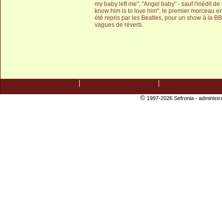
my baby left me", "Angel baby" - sauf l'inédit de ta
know him is to love him", le premier morceau en
été repris par les Beatles, pour un show à la B
vagues de réverb.
©
1997-2026 Sefronia -
administr